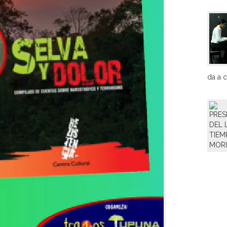
da a c