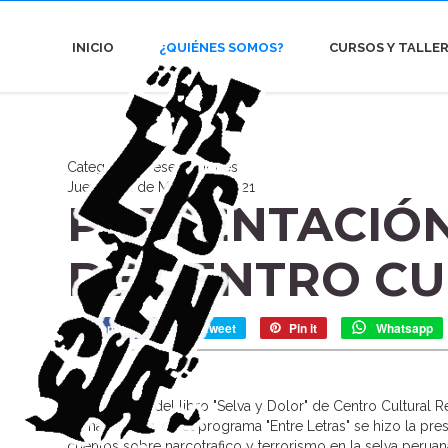
INICIO
¿QUIÉNES SOMOS?
CURSOS Y TALLE
Categoría : Presentaciones
Jueves, 31 de Marzo de 2021
PRESENTACIÓN
DE CENTRO CU
Compartir
Tweet
Pin it
Whatsapp
Presentación del libro "Selva y Dolor" de Centro Cultural 
Viena Oliveira, en el programa "Entre Letras" se hizo la pr
cuentos sobre narcotrafico y terrorismo en la selva peruan